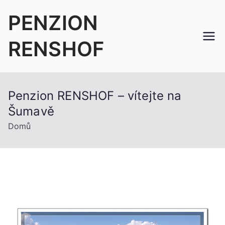
Přeskočit
PENZION
na
obsah
RENSHOF
Penzion RENSHOF – vítejte na
Šumavě
Domů