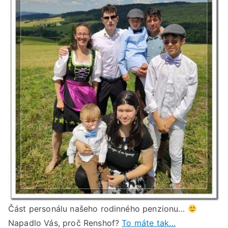
Část personálu našeho rodinného penzionu…
Napadlo Vás, proč Renshof?
To máte tak…