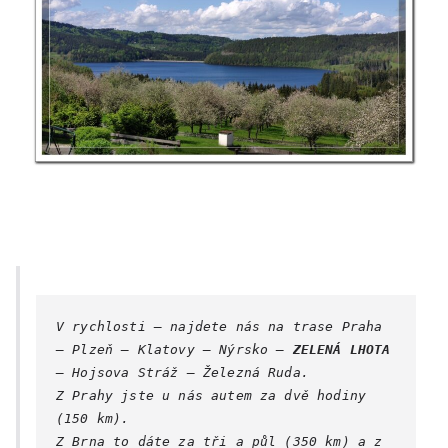
V rychlosti – najdete nás na trase Praha 
– Plzeň – Klatovy – Nýrsko – 
ZELENÁ LHOTA
– Hojsova Stráž – Železná Ruda.
​Z Prahy jste u nás autem za dvě hodiny 
(150 km).
Z Brna to dáte za tři a půl (350 km) a z 